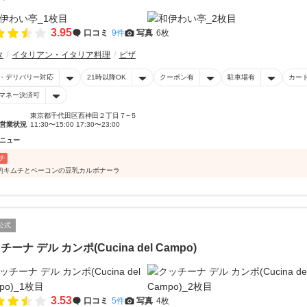
3.95
口コミ
9件
写真
6枚
タ
イタリアン・イタリア料理
ピザ
・デリバリー対応
21時以降OK
クーポン有
駐車場有
カー
マネー決済可
東京都千代田区西神田２丁目７−５
営業状況
11:30〜15:00 17:30〜23:00
ニュー
チ
的キムチとベーコンの豆乳カルボナーラ
公式
チーナ デル カンポ(Cucina del Campo)
3.53
口コミ
5件
写真
4枚