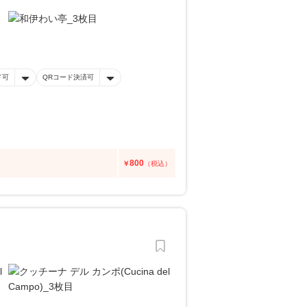
ド可
QRコード決済可
800
￥
（税込）