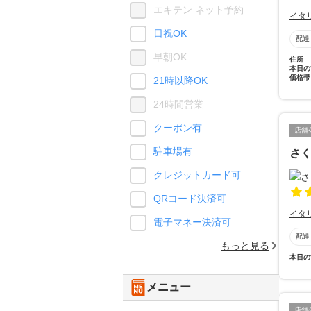
エキテン ネット予約
イタ
日祝OK
配達
早朝OK
住所
本日の
価格帯
21時以降OK
24時間営業
クーポン有
店舗
駐車場有
さ
クレジットカード可
QRコード決済可
イタ
電子マネー決済可
配達
もっと見る
本日の
メニュー
店舗