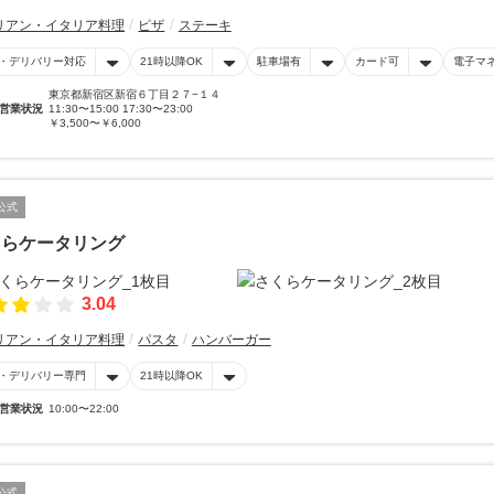
リアン・イタリア料理
ピザ
ステーキ
・デリバリー対応
21時以降OK
駐車場有
カード可
電子マ
東京都新宿区新宿６丁目２７−１４
営業状況
11:30〜15:00 17:30〜23:00
￥3,500〜￥6,000
公式
くらケータリング
3.04
リアン・イタリア料理
パスタ
ハンバーガー
・デリバリー専門
21時以降OK
営業状況
10:00〜22:00
公式