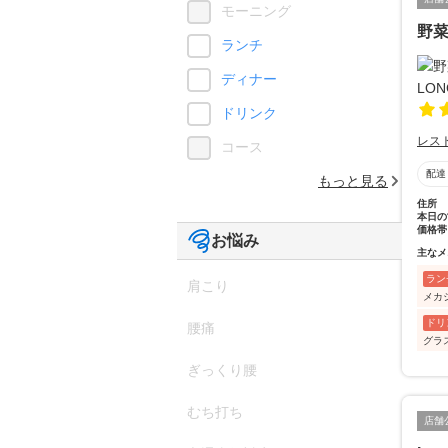
モーニング
野菜
ランチ
ディナー
ドリンク
レス
コース
配達
もっと見る
住所
本日の
価格帯
お悩み
主なメ
ラン
肩こり
メカ
ドリ
腰痛
グラ
ぎっくり腰
むち打ち
店舗