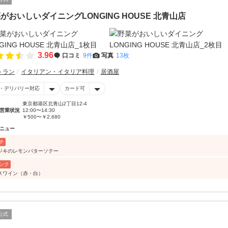
がおいしいダイニングLONGING HOUSE 北青山店
3.96
口コミ
9件
写真
13枚
トラン
イタリアン・イタリア料理
居酒屋
・デリバリー対応
カード可
東京都港区北青山2丁目12-4
営業状況
12:00〜14:30
￥500〜￥2,680
ニュー
チ
ジキのレモンバターソテー
ンク
スワイン（赤・白）
公式