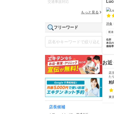
Luc
交通事故対応
もっと見る
洋食
フリーワード
配達
住所
本日の
価格帯
お近
店
た
粕
東京
店長候補