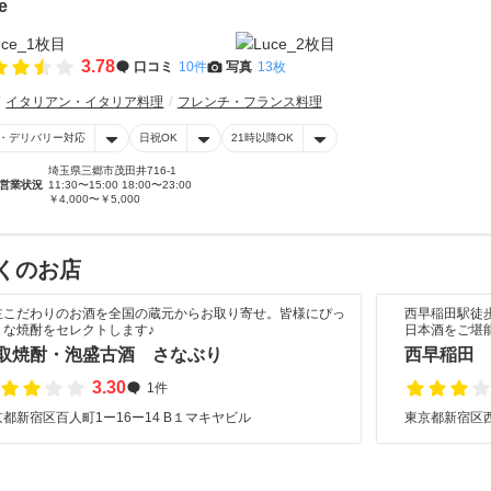
e
3.78
口コミ
10件
写真
13枚
イタリアン・イタリア料理
フレンチ・フランス料理
・デリバリー対応
日祝OK
21時以降OK
埼玉県三郷市茂田井716-1
営業状況
11:30〜15:00 18:00〜23:00
￥4,000〜￥5,000
くのお店
主こだわりのお酒を全国の蔵元からお取り寄せ。皆様にぴっ
西早稲田駅徒
りな焼酎をセレクトします♪
日本酒をご堪
取焼酎・泡盛古酒 さなぶり
西早稲田
3.30
1件
都新宿区百人町1ー16ー14 B１マキヤビル
東京都新宿区西