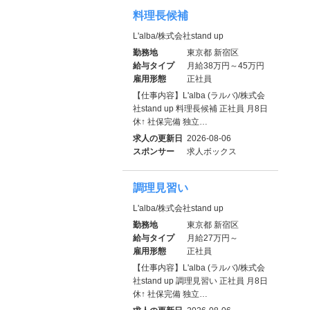
料理長候補
L'alba/株式会社stand up
勤務地
東京都 新宿区
給与タイプ
月給38万円～45万円
雇用形態
正社員
【仕事内容】L'alba (ラルバ)/株式会
社stand up 料理長候補 正社員 月8日
休↑ 社保完備 独立…
求人の更新日
2026-08-06
スポンサー
求人ボックス
調理見習い
L'alba/株式会社stand up
勤務地
東京都 新宿区
給与タイプ
月給27万円～
雇用形態
正社員
【仕事内容】L'alba (ラルバ)/株式会
社stand up 調理見習い 正社員 月8日
休↑ 社保完備 独立…