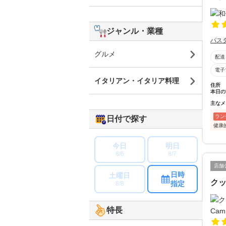
ジャンル・業種
パス
グルメ
配達
電子
イタリアン・イタリア料理
住所
本日の
主なメ
ラン
日付で探す
健康
今日
明日
8/6
8/7
店舗
日時
土曜日
クッ
指定
8/8
特長