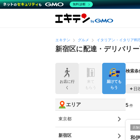
無料診断
エキテン
グルメ
イタリアン・イタリア料
新宿区に配達・デリバリ
検索条
お店に行
来て
届けても
く
もらう
らう
日
エリア
5
件
東京都
店舗
新宿区
和